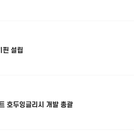
아키핀 설립
트 호두잉글리시 개발 총괄