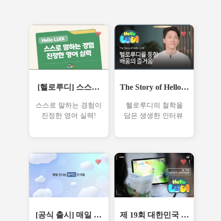
1
1
[헬로루디] 스스로
The Story of Hello L
말하는 경험, 진정한
UDI
스스로 말하는 경험이
헬로루디의 철학을
..
진정한 영어 실력!
담은 생생한 인터뷰
0
1
[공식 출시] 매일 만
제 19회 대한민국 교