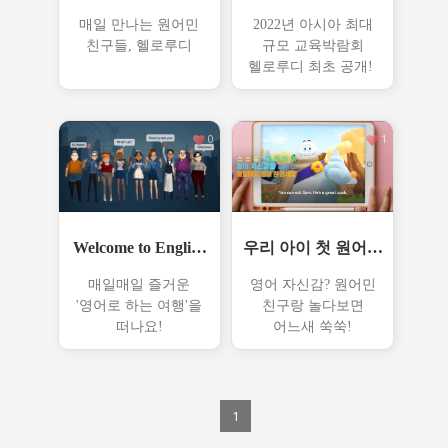
나는 원어민 친구들
육박람회 스케치!
매일 만나는 원어민
2022년 아시아 최대
..
친구들, 헬로루디
규모 교육박람회
헬로루디 최초 공개!
0
1
Welcome to English
우리 아이 첫 원어민
Pin
친구들
매일매일 즐거운
영어 자신감? 원어민
'영어로 하는 여행'을
친구랑 놀다보면
떠나요!
어느새 쑥쑥!
1