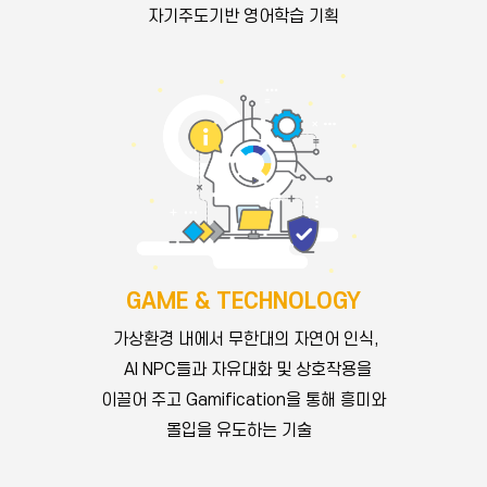
자기주도기반 영어학습 기획
Chief Contents Officer 전지현
GAME & TECHNOLOGY
가상환경 내에서 무한대의 자연어 인식,
MS. CAE
Carnegie Mellon University, BS. Computer Science /
AI NPC들과 자유대화 및 상호작용을
NCSOFT, 호두잉글리시 총괄 PD
Kidaptive, Global Head of Product 겸 한국법인 대표
이끌어 주고 Gamification을 통해 흥미와
Chief Executive Director 지도현
몰입을 유도하는 기술