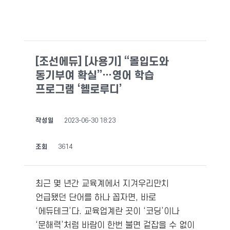
[조선에듀] [사용기] “몰입도와
동기부여 확실”…영어 학습
프로그램 ‘헬로루디’
작성일
2023-06-30 18:23
조회
3614
최근 몇 년간 교육계에서 지겨우리만치
언급됐던 단어를 하나 꼽자면, 바로
‘에듀테크’다. 교육업계란 곳이 ‘코딩’이나
‘문해력’처럼 바람이 한번 불면 겉잡을 수 없이